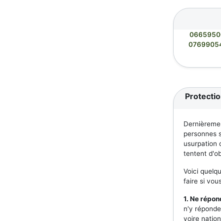
0665950
0769905
Protecti
Dernièremen
personnes so
usurpation d
tentent d'ob
Voici quelq
faire si vo
1. Ne répo
n'y réponde
voire nation