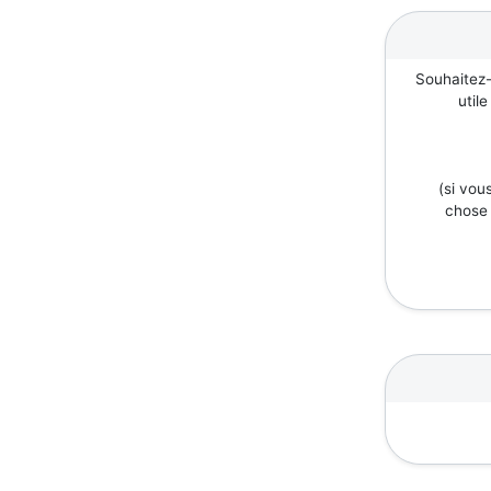
Souhaitez-
util
(si vou
chose