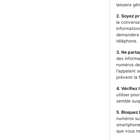
laissera gé
2. Soyez pr
la convers
information
demandera j
téléphone.
3. Ne parta
des informa
numéros de 
l'appelant 
prévenir la 
4. Vérifiez 
utiliser pou
semble susp
5. Bloquez
numéros sus
smartphones
que vous ne