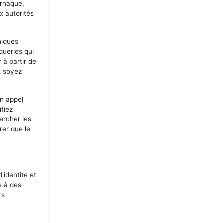
arnaque,
x autorités
niques
queries qui
 à partir de
t soyez
n appel
ifiez
ercher les
rer que le
'identité et
e à des
rs