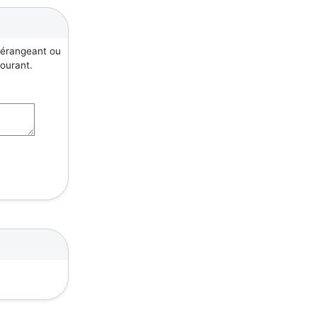
 dérangeant ou
courant.