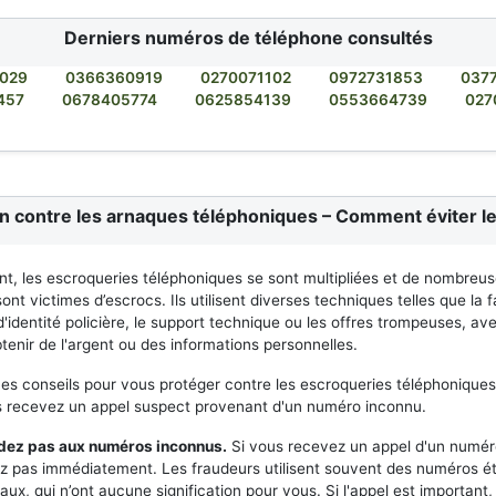
Derniers numéros de téléphone consultés
029
0366360919
0270071102
0972731853
037
457
0678405774
0625854139
0553664739
027
on contre les arnaques téléphoniques – Comment éviter le
t, les escroqueries téléphoniques se sont multipliées et de nombreu
nt victimes d’escrocs. Ils utilisent diverses techniques telles que la 
'identité policière, le support technique ou les offres trompeuses, avec
tenir de l'argent ou des informations personnelles.
ues conseils pour vous protéger contre les escroqueries téléphoniques
us recevez un appel suspect provenant d'un numéro inconnu.
ndez pas aux numéros inconnus.
Si vous recevez un appel d'un numér
z pas immédiatement. Les fraudeurs utilisent souvent des numéros é
aux, qui n’ont aucune signification pour vous. Si l'appel est important,