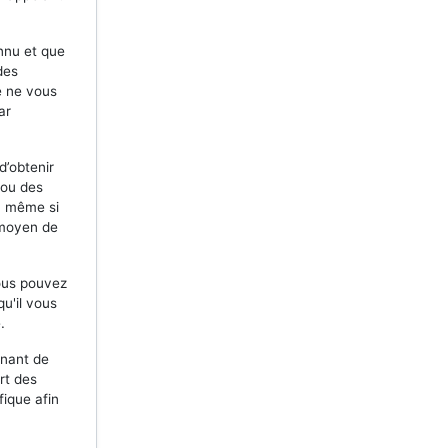
nnu et que
des
e ne vous
ar
d’obtenir
 ou des
, même si
 moyen de
vous pouvez
qu'il vous
.
enant de
rt des
fique afin