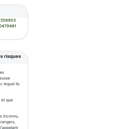
7256953
0479481
s risques
ses
fausse
 lequel ils
 et que
o inconnu,
trangers,
 l'appelant