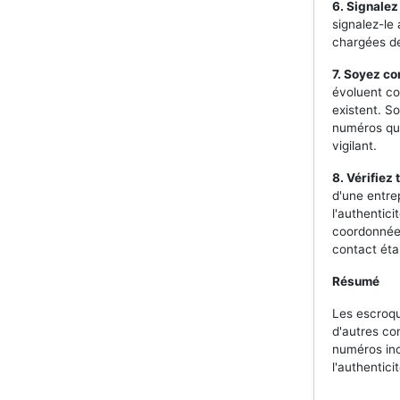
6. Signalez
signalez-le
chargées de
7. Soyez co
évoluent co
existent. S
numéros qui
vigilant.
8. Vérifiez 
d'une entre
l'authentic
coordonnées
contact éta
Résumé
Les escroqu
d'autres co
numéros inc
l'authentici