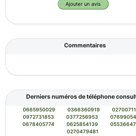
Commentaires
Derniers numéros de téléphone consul
0665950029
0366360919
0270071
0972731853
0377256953
0769905
0678405774
0625854139
0553664
0270479481