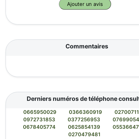
Commentaires
Derniers numéros de téléphone consul
0665950029
0366360919
0270071
0972731853
0377256953
0769905
0678405774
0625854139
0553664
0270479481